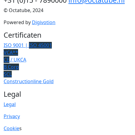
+31 (0)15 - 7890000
info@octatube.nl
© Octatube, 2024
Powered by
Digivotion
Certificaten
ISO 9001 |
ISO 45001
VCA**
CE
/ UKCA
B Corp
SCL
Constructionline Gold
Legal
Legal
Privacy
Cookie
s