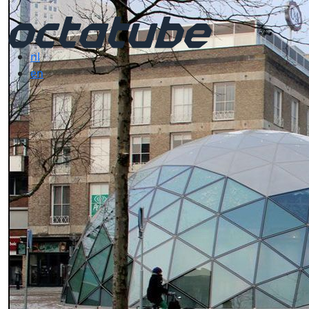
nl
en