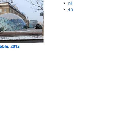
nl
en
bble, 2013