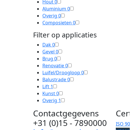
Hout
0
Aluminium
0
Overig
0
Composieten
0
Filter op applicaties
Dak
0
Gevel
0
Brug
0
Renovatie
0
Luifel/Droogloop
0
Balustrade
0
Lift
1
Kunst
0
Overig
1
Contactgegevens
Cer
+31 (0)15 - 7890000
ISO 9