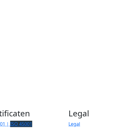
tificaten
Legal
001 |
ISO 45001
Legal