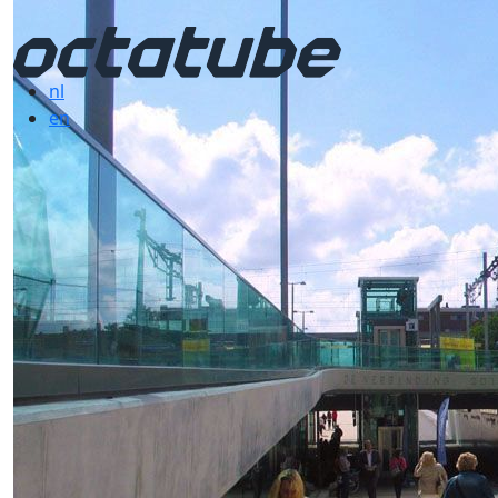
nl
en