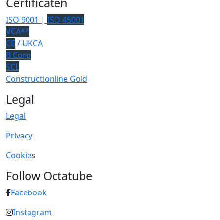
Certificaten
ISO 9001 |
ISO 45001
VCA**
CE
/ UKCA
B Corp
SCL
Constructionline Gold
Legal
Legal
Privacy
Cookie
s
Follow Octatube
Facebook
Instagram