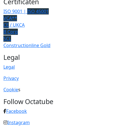
Certificaten
ISO 9001 |
ISO 45001
VCA**
CE
/ UKCA
B Corp
SCL
Constructionline Gold
Legal
Legal
Privacy
Cookie
s
Follow Octatube
Facebook
Instagram