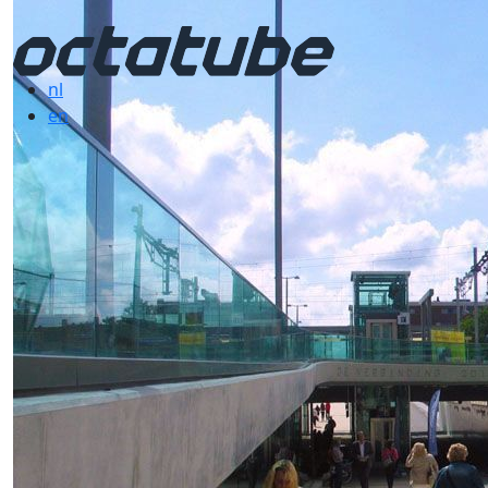
nl
en