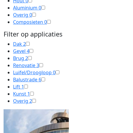
Hout
0
Aluminium
0
Overig
0
Composieten
0
Filter op applicaties
Dak
2
Gevel
4
Brug
2
Renovatie
3
Luifel/Droogloop
0
Balustrade
6
Lift
1
Kunst
1
Overig
2