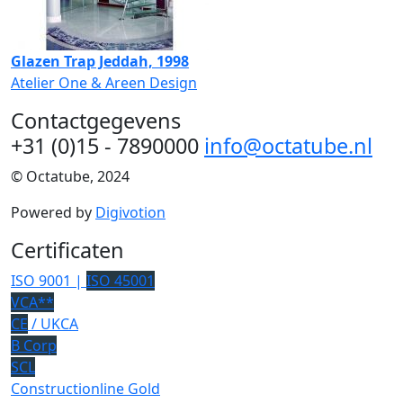
Glazen Trap Jeddah, 1998
Atelier One & Areen Design
Contactgegevens
+31 (0)15 - 7890000
info@octatube.nl
© Octatube, 2024
Powered by
Digivotion
Certificaten
ISO 9001 |
ISO 45001
VCA**
CE
/ UKCA
B Corp
SCL
Constructionline Gold