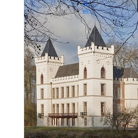
nl
en