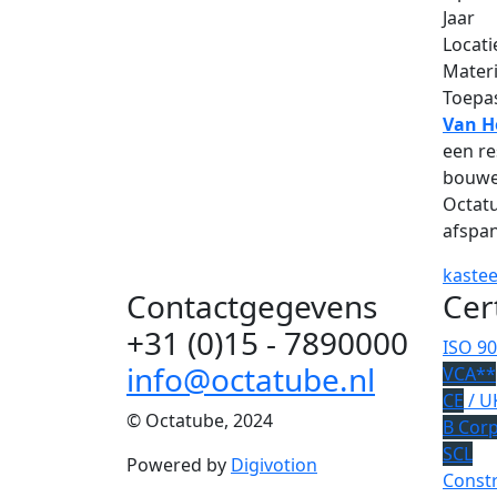
Jaar
Locati
Materi
Toepa
Van H
een re
bouwe
Octatu
afspa
kastee
Contactgegevens
Cer
+31 (0)15 - 7890000
ISO 9
info@octatube.nl
VCA**
CE
/ U
© Octatube, 2024
B Cor
SCL
Powered by
Digivotion
Constr