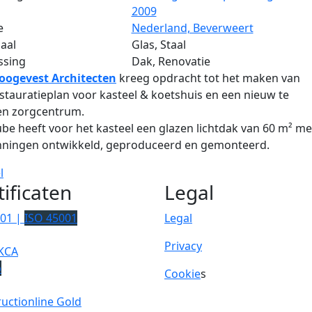
2009
e
Nederland, Beverweert
aal
Glas, Staal
ssing
Dak, Renovatie
oogevest Architecten
kreeg opdracht tot het maken van
stauratieplan voor kasteel & koetshuis en een nieuw te
n zorgcentrum.
be heeft voor het kasteel een glazen lichtdak van 60 m² m
nningen ontwikkeld, geproduceerd en gemonteerd.
l
tificaten
Legal
001 |
ISO 45001
Legal
Privacy
KCA
p
Cookie
s
uctionline Gold