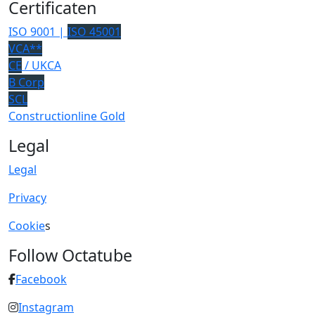
Certificaten
ISO 9001 |
ISO 45001
VCA**
CE
/ UKCA
B Corp
SCL
Constructionline Gold
Legal
Legal
Privacy
Cookie
s
Follow Octatube
Facebook
Instagram