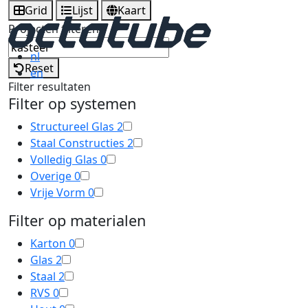
Grid
Lijst
Kaart
Projecten filteren
nl
Reset
en
Filter resultaten
Filter op systemen
Structureel Glas
2
Staal Constructies
2
Volledig Glas
0
Overige
0
Vrije Vorm
0
Filter op materialen
Karton
0
Glas
2
Staal
2
RVS
0