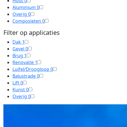
Hout
0
Aluminium
0
Overig
0
Composieten
0
Filter op applicaties
Dak
1
Gevel
0
Brug
1
Renovatie
1
Luifel/Droogloop
0
Balustrade
0
Lift
0
Kunst
0
Overig
0