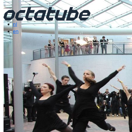
nl
en