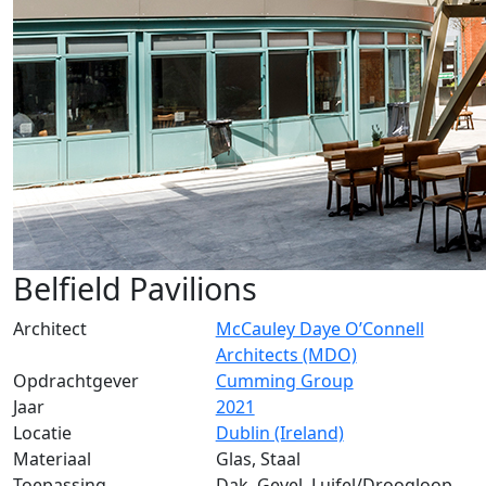
Belfield Pavilions
Architect
McCauley Daye O’Connell
Architects (MDO)
Opdrachtgever
Cumming Group
Jaar
2021
Locatie
Dublin (Ireland)
Materiaal
Glas, Staal
Toepassing
Dak, Gevel, Luifel/Droogloop