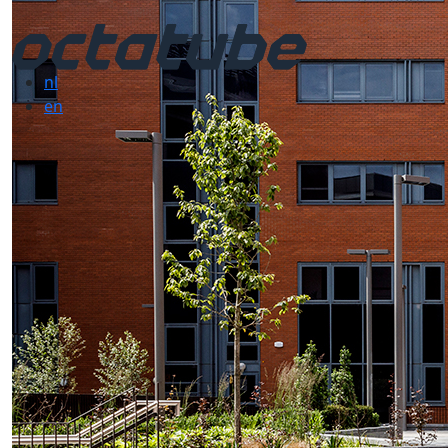
nl
en