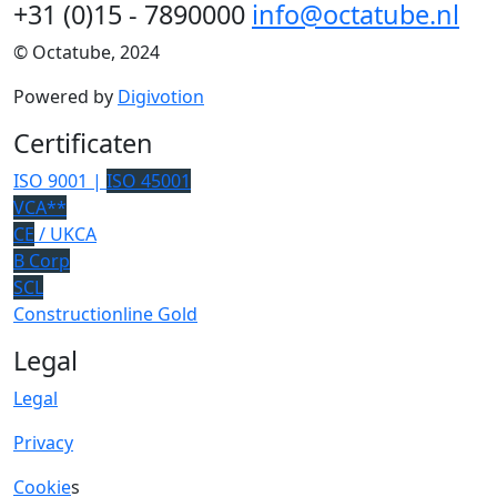
+31 (0)15 - 7890000
info@octatube.nl
© Octatube, 2024
Powered by
Digivotion
Certificaten
ISO 9001 |
ISO 45001
VCA**
CE
/ UKCA
B Corp
SCL
Constructionline Gold
Legal
Legal
Privacy
Cookie
s