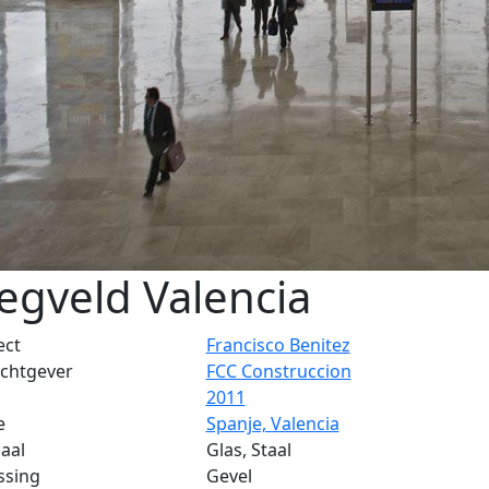
iegveld Valencia
ect
Francisco Benitez
chtgever
FCC Construccion
2011
e
Spanje, Valencia
aal
Glas, Staal
ssing
Gevel