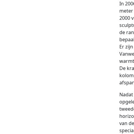
In 200
meter 
2000 v
sculpt
de ran
bepaal
Er zij
Vanweg
warmt
De kra
kolomm
afspa
Nadat 
opgele
tweede
horizo
van de
specia