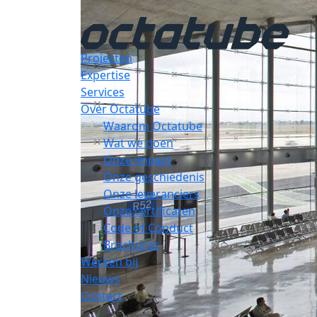
Projecten
Expertise
Services
Over Octatube
Waarom Octatube
Wat we doen
Onze impact
Onze geschiedenis
Onze leveranciers
Onze certificaten
Code of Conduct
Brochures
Werken bij
Nieuws
Contact