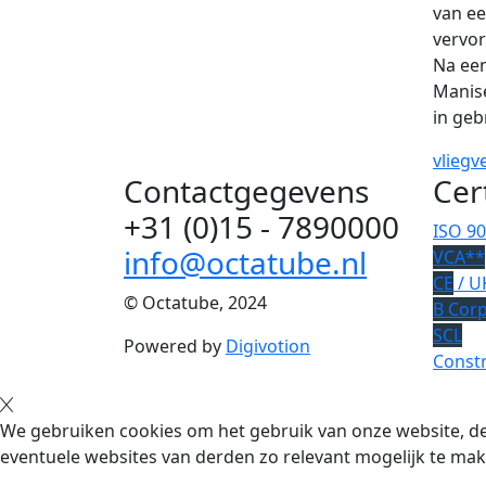
van ee
vervo
Na een
Manise
in ge
vliegv
Contactgegevens
Cer
+31 (0)15 - 7890000
ISO 9
info@octatube.nl
VCA**
CE
/ U
© Octatube, 2024
B Cor
SCL
Powered by
Digivotion
Constr
We gebruiken cookies om het gebruik van onze website, de
eventuele websites van derden zo relevant mogelijk te mak