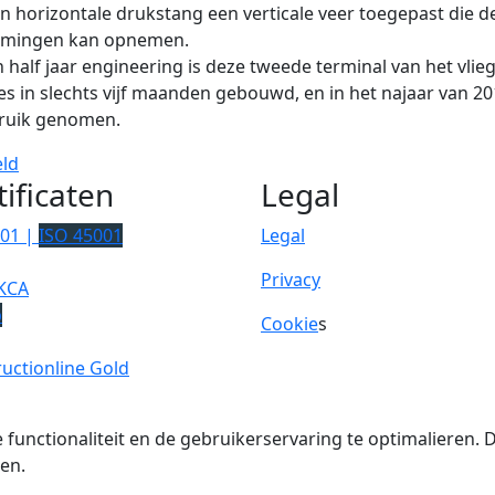
n horizontale drukstang een verticale veer toegepast die d
rmingen kan opnemen.
 half jaar engineering is deze tweede terminal van het vlie
s in slechts vijf maanden gebouwd, en in het najaar van 2
bruik genomen.
eld
tificaten
Legal
001 |
ISO 45001
Legal
Privacy
KCA
p
Cookie
s
uctionline Gold
 functionaliteit en de gebruikerservaring te optimalieren
en.