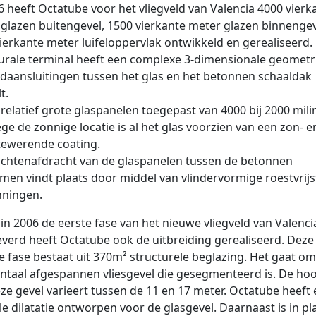
6 heeft Octatube voor het vliegveld van Valencia 4000 vierk
glazen buitengevel, 1500 vierkante meter glazen binnengev
ierkante meter luifeloppervlak ontwikkeld en gerealiseerd.
urale terminal heeft een complexe 3-dimensionale geometri
daansluitingen tussen het glas en het betonnen schaaldak
t.
n relatief grote glaspanelen toegepast van 4000 bij 2000 mili
e de zonnige locatie is al het glas voorzien van een zon- e
ewerende coating.
chtenafdracht van de glaspanelen tussen de betonnen
en vindt plaats door middel van vlindervormige roestvrijs
nningen.
in 2006 de eerste fase van het nieuwe vliegveld van Valencia
verd heeft Octatube ook de uitbreiding gerealiseerd. Deze
 fase bestaat uit 370m² structurele beglazing. Het gaat o
ntaal afgespannen vliesgevel die gesegmenteerd is. De ho
ze gevel varieert tussen de 11 en 17 meter. Octatube heeft
le dilatatie ontworpen voor de glasgevel. Daarnaast is in pl