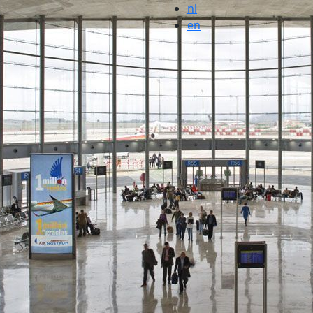
nl
en