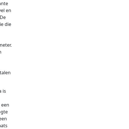
ante
el en
 De
e die
meter.
n
talen
 is
m een
ogte
 een
aats