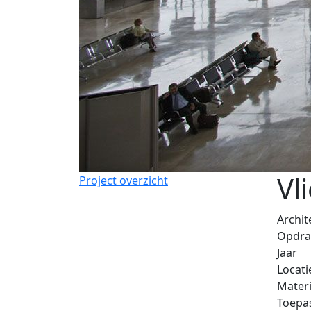
Vl
Project overzicht
Archit
Opdra
Jaar
Locati
Materi
Toepa