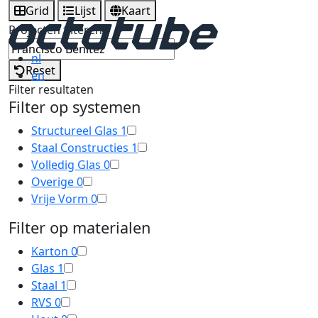
Grid
Lijst
Kaart
Projecten filteren
nl
Reset
en
Filter resultaten
Filter op systemen
Structureel Glas
1
Staal Constructies
1
Volledig Glas
0
Overige
0
Vrije Vorm
0
Filter op materialen
Karton
0
Glas
1
Staal
1
RVS
0