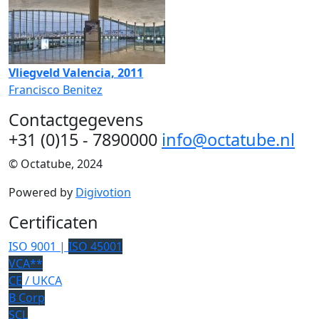
Vliegveld Valencia, 2011
Francisco Benitez
Contactgegevens
+31 (0)15 - 7890000
info@octatube.nl
© Octatube, 2024
Powered by
Digivotion
Certificaten
ISO 9001 |
ISO 45001
VCA**
CE
/ UKCA
B Corp
SCL