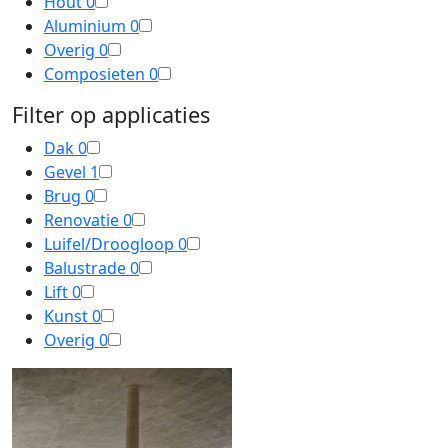
Hout
0
Aluminium
0
Overig
0
Composieten
0
Filter op applicaties
Dak
0
Gevel
1
Brug
0
Renovatie
0
Luifel/Droogloop
0
Balustrade
0
Lift
0
Kunst
0
Overig
0