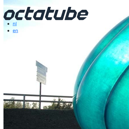
nl
en