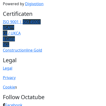
Powered by
Digivotion
Certificaten
ISO 9001 |
ISO 45001
VCA**
CE
/ UKCA
B Corp
SCL
Constructionline Gold
Legal
Legal
Privacy
Cookie
s
Follow Octatube
Facebook