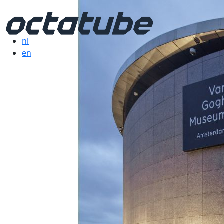
nl
en