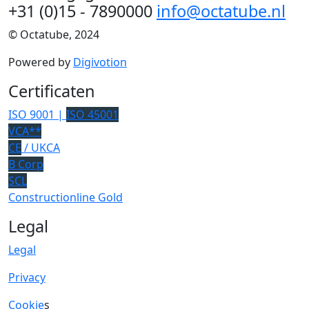
+31 (0)15 - 7890000
info@octatube.nl
© Octatube, 2024
Powered by
Digivotion
Certificaten
ISO 9001 |
ISO 45001
VCA**
CE
/ UKCA
B Corp
SCL
Constructionline Gold
Legal
Legal
Privacy
Cookie
s