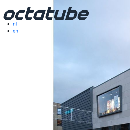
nl
en