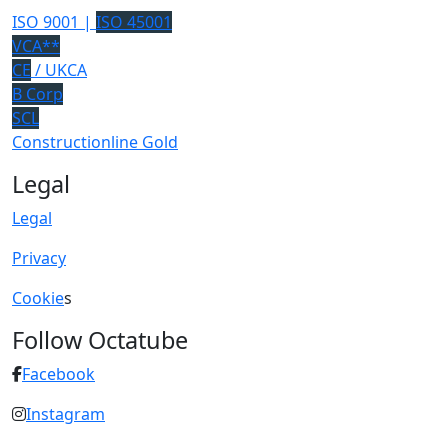
ISO 9001 |
ISO 45001
VCA**
CE
/ UKCA
B Corp
SCL
Constructionline Gold
Legal
Legal
Privacy
Cookie
s
Follow Octatube
Facebook
Instagram