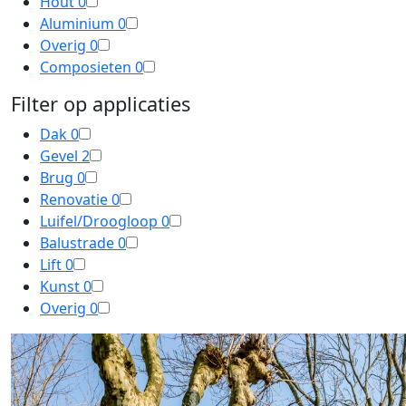
Hout
0
Aluminium
0
Overig
0
Composieten
0
Filter op applicaties
Dak
0
Gevel
2
Brug
0
Renovatie
0
Luifel/Droogloop
0
Balustrade
0
Lift
0
Kunst
0
Overig
0