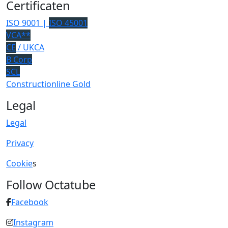
Certificaten
ISO 9001 |
ISO 45001
VCA**
CE
/ UKCA
B Corp
SCL
Constructionline Gold
Legal
Legal
Privacy
Cookie
s
Follow Octatube
Facebook
Instagram