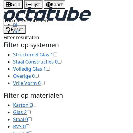
Grid
Lijst
Kaart
Projecten filteren
nl
Reset
en
Filter resultaten
Filter op systemen
Structureel Glas
1
Staal Constructies
0
Volledig Glas
1
Overige
0
Vrije Vorm
0
Filter op materialen
Karton
0
Glas
2
Staal
0
RVS
0