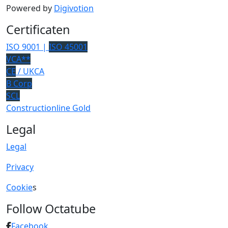
Powered by
Digivotion
Certificaten
ISO 9001 |
ISO 45001
VCA**
CE
/ UKCA
B Corp
SCL
Constructionline Gold
Legal
Legal
Privacy
Cookie
s
Follow Octatube
Facebook