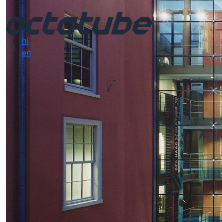
nl
en