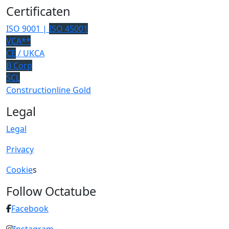
Certificaten
ISO 9001 |
ISO 45001
VCA**
CE
/ UKCA
B Corp
SCL
Constructionline Gold
Legal
Legal
Privacy
Cookie
s
Follow Octatube
Facebook