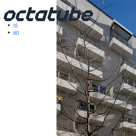
nl
en