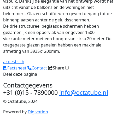
visbuik. Dankzij de elegantie van het ontwerp wordt het
uitzicht vanaf de balkons en de woningen niet
belemmert. Glazen schuifdeuren geven toegang tot de
binnenplaatsen achter de geluidsschermen.
De drie structureel beglaasde schermen hebben
gezamenlijk een oppervlak van ongeveer 1500
vierkante meter met een hoogte van circa 20 meter. De
toegepaste glazen panelen hebben een maximale
afmeting van 3935x1200mm.
akoestisch
Factsheet
Contact
Share
Deel deze pagina
Contactgegevens
+31 (0)15 - 7890000
info@octatube.nl
© Octatube, 2024
Powered by
Digivotion