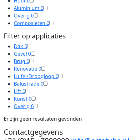
Hout
0
Aluminium
0
Overig
0
Composieten
0
Filter op applicaties
Dak
0
Gevel
0
Brug
0
Renovatie
0
Luifel/Droogloop
0
Balustrade
0
Lift
0
Kunst
0
Overig
0
Er zijn geen resultaten gevonden
Contactgegevens