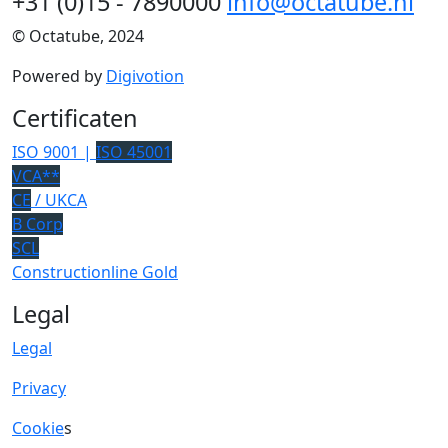
+31 (0)15 - 7890000
info@octatube.nl
© Octatube, 2024
Powered by
Digivotion
Certificaten
ISO 9001 |
ISO 45001
VCA**
CE
/ UKCA
B Corp
SCL
Constructionline Gold
Legal
Legal
Privacy
Cookie
s