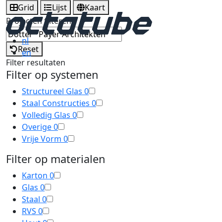
Grid
Lijst
Kaart
Projecten filteren
nl
Reset
en
Filter resultaten
Filter op systemen
Structureel Glas
0
Staal Constructies
0
Volledig Glas
0
Overige
0
Vrije Vorm
0
Filter op materialen
Karton
0
Glas
0
Staal
0
RVS
0