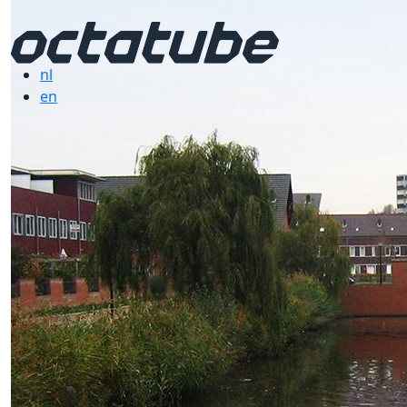
nl
en