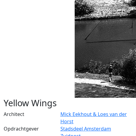
Yellow Wings
Architect
Mick Eekhout & Loes van der
Horst
Opdrachtgever
Stadsdeel Amsterdam