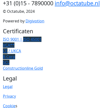
+31 (0)15 - 7890000
info@octatube.nl
© Octatube, 2024
Powered by
Digivotion
Certificaten
ISO 9001 |
ISO 45001
VCA**
CE
/ UKCA
B Corp
SCL
Constructionline Gold
Legal
Legal
Privacy
Cookie
s