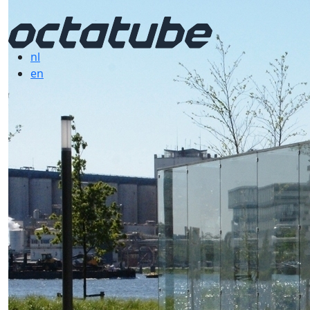
nl
en