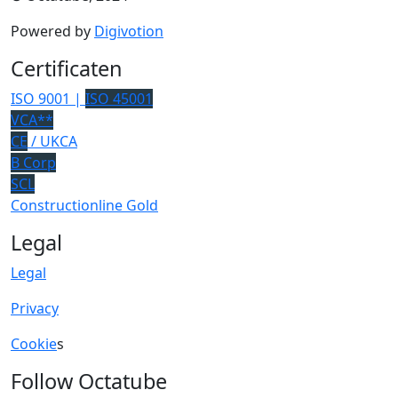
Powered by
Digivotion
Certificaten
ISO 9001 |
ISO 45001
VCA**
CE
/ UKCA
B Corp
SCL
Constructionline Gold
Legal
Legal
Privacy
Cookie
s
Follow Octatube