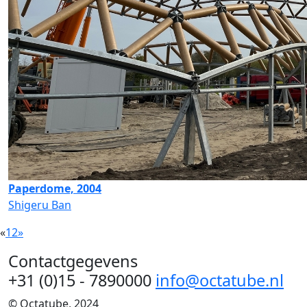
Paperdome, 2004
Shigeru Ban
«
1
2
»
Contactgegevens
+31 (0)15 - 7890000
info@octatube.nl
© Octatube, 2024