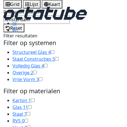
Grid
Lijst
Kaart
Projecten filteren
nl
Reset
en
Filter resultaten
Filter op systemen
Structureel Glas
4
Staal Constructies
5
Volledig Glas
4
Overige
2
Vrije Vorm
3
Filter op materialen
Karton
1
Glas
11
Staal
7
RVS
0