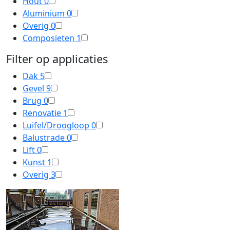
Hout
0
Aluminium
0
Overig
0
Composieten
1
Filter op applicaties
Dak
5
Gevel
9
Brug
0
Renovatie
1
Luifel/Droogloop
0
Balustrade
0
Lift
0
Kunst
1
Overig
3