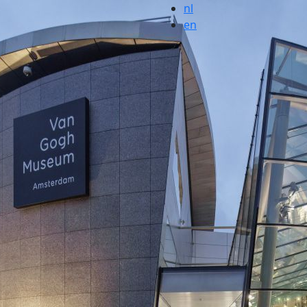
nl
en