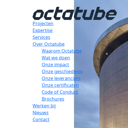
Projecten
Expertise
Services
Over Octatube
Waarom Octatube
Wat we doen
Onze impact
Onze geschiedenis
Onze leveranciers
Onze certificaten
Code of Conduct
Brochures
Werken bij
Nieuws
Contact