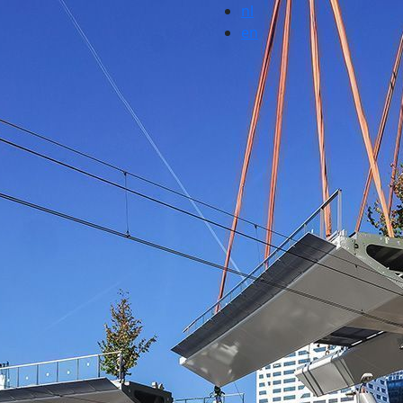
nl
en