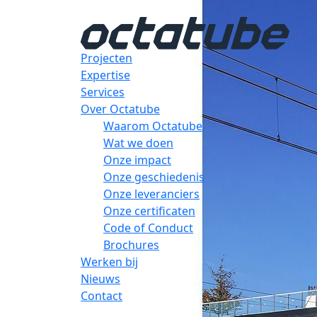
Projecten
Expertise
Services
Over Octatube
Waarom Octatube
Wat we doen
Onze impact
Onze geschiedenis
Onze leveranciers
Onze certificaten
Code of Conduct
Brochures
Werken bij
Nieuws
Contact