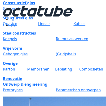
Constructief glas
Glazen vinnen
Structureel glas
nl
Quattro
Lineair
Kabels
en
Staalconstructies
Koepels
Ruimtevakwerken
Vrije vorm
Gebogen glas
(Grid)shells
Overige
Karton
Membranen
Beplating
Composieten
Renovatie
Ontwerp & engineering
Prototypes
Parametrisch ontwerpen