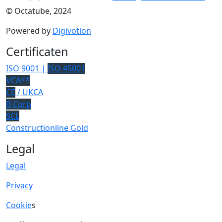
© Octatube, 2024
Powered by
Digivotion
Certificaten
ISO 9001 |
ISO 45001
VCA**
CE
/ UKCA
B Corp
SCL
Constructionline Gold
Legal
Legal
Privacy
Cookie
s