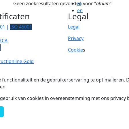
Geen zoekresultaten gevonden voor "
nl
atrium
"
en
tificaten
Legal
001 |
ISO 45001
Legal
Privacy
KCA
p
Cookie
s
uctionline Gold
 functionaliteit en de gebruikerservaring te optimalieren
en.
t gebruik van cookies in overeenstemming met ons privacy b