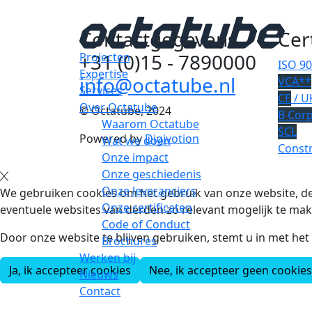
Contactgegevens
Cer
+31 (0)15 - 7890000
Projecten
ISO 9
Expertise
info@octatube.nl
VCA**
Services
CE
/ U
Over Octatube
© Octatube, 2024
B Cor
Waarom Octatube
SCL
Powered by
Digivotion
Wat we doen
Constr
Onze impact
Onze geschiedenis
Onze leveranciers
We gebruiken cookies om het gebruik van onze website, de
Onze certificaten
eventuele websites van derden zo relevant mogelijk te mak
Code of Conduct
Door onze website te blijven gebruiken, stemt u in met he
Brochures
Werken bij
Ja, ik accepteer cookies
Nee, ik accepteer geen cookies
Nieuws
Contact