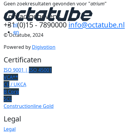
Geen zoekresultaten gevonden voor "
atrium
"
Contactgegevens
+31 (0)15 - 7890000
info@octatube.nl
nl
en
© Octatube, 2024
Powered by
Digivotion
Certificaten
ISO 9001 |
ISO 45001
VCA**
CE
/ UKCA
B Corp
SCL
Constructionline Gold
Legal
Legal