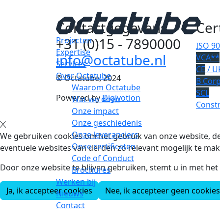
Contactgegevens
Cer
+31 (0)15 - 7890000
Projecten
ISO 9
Expertise
info@octatube.nl
VCA**
Services
CE
/ U
Over Octatube
© Octatube, 2024
B Cor
Waarom Octatube
SCL
Powered by
Digivotion
Wat we doen
Constr
Onze impact
Onze geschiedenis
Onze leveranciers
We gebruiken cookies om het gebruik van onze website, de
Onze certificaten
eventuele websites van derden zo relevant mogelijk te mak
Code of Conduct
Door onze website te blijven gebruiken, stemt u in met he
Brochures
Werken bij
Ja, ik accepteer cookies
Nee, ik accepteer geen cookies
Nieuws
Contact