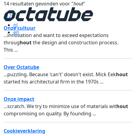
14 resultaten gevonden voor "
hout
"
«
1
2
»
nl
Onze cultuur
en
...innovation and want to exceed expectations
throug
hout
the design and construction process.
This ...
Over Octatube
...puzzling. Because 'can't' doesn't exist. Mick Eek
hout
started his architectural firm in the 1970s ...
Onze impact
...scratch. We try to minimize use of materials wit
hout
compromising on quality. By founding ...
Cookieverklaring