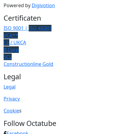
Powered by
Digivotion
Certificaten
ISO 9001 |
ISO 45001
VCA**
CE
/ UKCA
B Corp
SCL
Constructionline Gold
Legal
Legal
Privacy
Cookie
s
Follow Octatube
Facebook