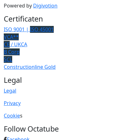
Powered by
Digivotion
Certificaten
ISO 9001 |
ISO 45001
VCA**
CE
/ UKCA
B Corp
SCL
Constructionline Gold
Legal
Legal
Privacy
Cookie
s
Follow Octatube
Facebook