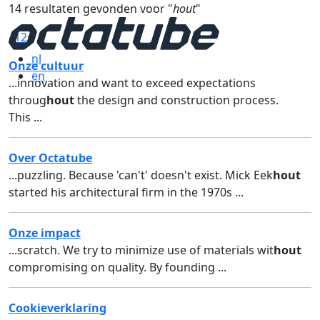
14 resultaten gevonden voor "
hout
"
«
1
2
»
nl
Onze cultuur
en
...innovation and want to exceed expectations
throug
hout
the design and construction process.
This ...
Over Octatube
...puzzling. Because 'can't' doesn't exist. Mick Eek
hout
started his architectural firm in the 1970s ...
Onze impact
...scratch. We try to minimize use of materials wit
hout
compromising on quality. By founding ...
Cookieverklaring