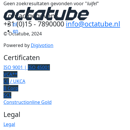
Geen zoekresultaten gevonden voor "
luifel
"
Contactgegevens
+31 (0)15 - 7890000
info@octatube.nl
nl
en
© Octatube, 2024
Powered by
Digivotion
Certificaten
ISO 9001 |
ISO 45001
VCA**
CE
/ UKCA
B Corp
SCL
Constructionline Gold
Legal
Legal