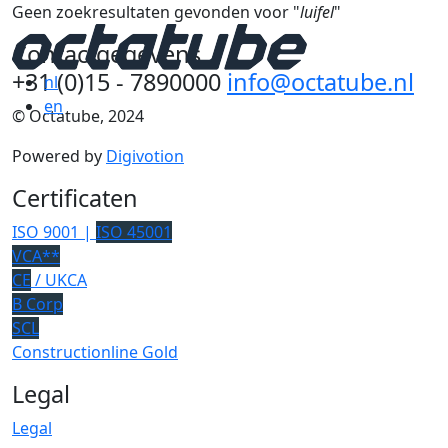
Geen zoekresultaten gevonden voor "
luifel
"
Contactgegevens
+31 (0)15 - 7890000
info@octatube.nl
nl
en
© Octatube, 2024
Powered by
Digivotion
Certificaten
ISO 9001 |
ISO 45001
VCA**
CE
/ UKCA
B Corp
SCL
Constructionline Gold
Legal
Legal