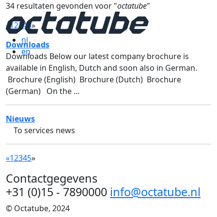
34 resultaten gevonden voor "
octatube
"
«
1
2
3
4
5
»
nl
Downloads
en
Downloads Below our latest company brochure is
available in English, Dutch and soon also in German.
Brochure (English) Brochure (Dutch) Brochure
(German) On the ...
Nieuws
To services news
«
1
2
3
4
5
»
Contactgegevens
+31 (0)15 - 7890000
info@octatube.nl
© Octatube, 2024