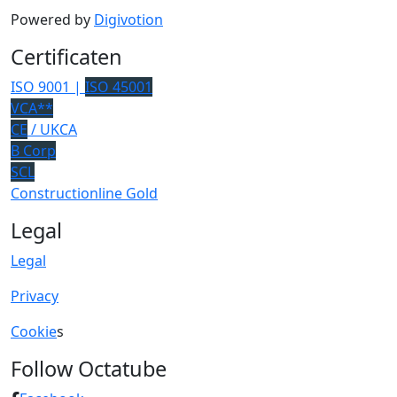
Powered by
Digivotion
Certificaten
ISO 9001 |
ISO 45001
VCA**
CE
/ UKCA
B Corp
SCL
Constructionline Gold
Legal
Legal
Privacy
Cookie
s
Follow Octatube