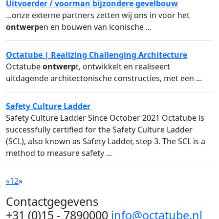
Uitvoerder / voorman bijzondere gevelbouw
...onze externe partners zetten wij ons in voor het
ontwerp
en en bouwen van iconische ...
Octatube | Realizing Challenging Architecture
Octatube
ontwerp
t, ontwikkelt en realiseert
uitdagende architectonische constructies, met een ...
Safety Culture Ladder
Safety Culture Ladder Since October 2021 Octatube is
successfully certified for the Safety Culture Ladder
(SCL), also known as Safety Ladder, step 3. The SCL is a
method to measure safety ...
«
1
2
»
Contactgegevens
+31 (0)15 - 7890000
info@octatube.nl