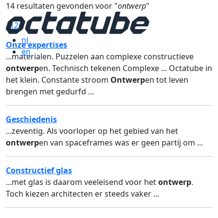
14 resultaten gevonden voor "
ontwerp
"
«
1
2
»
nl
Onze expertises
en
...materialen. Puzzelen aan complexe constructieve
ontwerp
en. Technisch tekenen Complexe ... Octatube in
het klein. Constante stroom
Ontwerp
en tot leven
brengen met gedurfd ...
Geschiedenis
...zeventig. Als voorloper op het gebied van het
ontwerp
en van spaceframes was er geen partij om ...
Constructief glas
...met glas is daarom veeleisend voor het
ontwerp
.
Toch kiezen architecten er steeds vaker ...