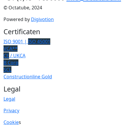
© Octatube, 2024
Powered by
Digivotion
Certificaten
ISO 9001 |
ISO 45001
VCA**
CE
/ UKCA
B Corp
SCL
Constructionline Gold
Legal
Legal
Privacy
Cookie
s