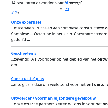
14 resultaten gevonden voor "
nl
ontwerp
"
en
«
1
2
»
Onze expertises
...materialen. Puzzelen aan complexe constructieve
o
Complexe ... Octatube in het klein. Constante stroo
gedurfd ...
Geschiedenis
...zeventig. Als voorloper op het gebied van het
ontw
om ...
Constructief glas
...met glas is daarom veeleisend voor het
ontwerp
. 
Uitvoerder / voorman bijzondere gevelbouw
...onze externe partners zetten wij ons in voor het
on