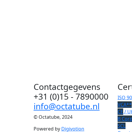
Contactgegevens
Cer
+31 (0)15 - 7890000
ISO 9
info@octatube.nl
VCA**
CE
/ U
© Octatube, 2024
B Cor
SCL
Powered by
Digivotion