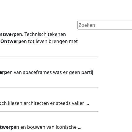
ntwerp
en. Technisch tekenen
m
Ontwerp
en tot leven brengen met
erp
en van spaceframes was er geen partij
Toch kiezen architecten er steeds vaker ...
twerp
en en bouwen van iconische ...