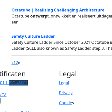
Octatube | Realizing Challenging Architecture
Octatube
ontwerp
t, ontwikkelt en realiseert uitdag
een ...
Safety Culture Ladder
Safety Culture Ladder Since October 2021 Octatube is 
Ladder (SCL), also known as Safety Ladder, step 3. Th
«
1
2
»
tificaten
Legal
001 |
ISO 45001
Legal
Privacy
KCA
p
Cookie
s