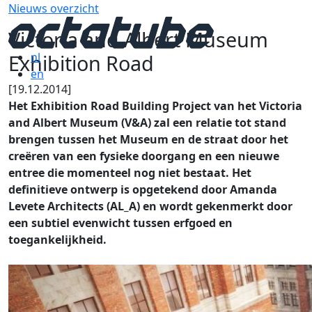
Nieuws overzicht
Victoria and Albert Museum
Exhibition Road
nl
en
[19.12.2014]
Het Exhibition Road Building Project van het Victoria
and Albert Museum (V&A) zal een relatie tot stand
brengen tussen het Museum en de straat door het
creëren van een fysieke doorgang en een nieuwe
entree die momenteel nog niet bestaat. Het
definitieve ontwerp is opgetekend door Amanda
Levete Architects (AL_A) en wordt gekenmerkt door
een subtiel evenwicht tussen erfgoed en
toegankelijkheid.