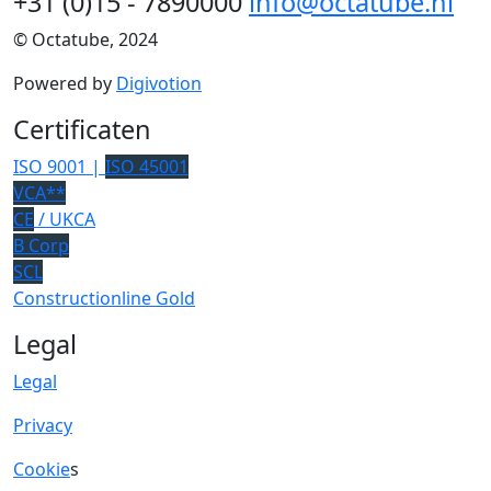
+31 (0)15 - 7890000
info@octatube.nl
© Octatube, 2024
Powered by
Digivotion
Certificaten
ISO 9001 |
ISO 45001
VCA**
CE
/ UKCA
B Corp
SCL
Constructionline Gold
Legal
Legal
Privacy
Cookie
s