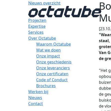
Bo
Nieuws overzicht
M
Projecten
Expertise
[23.10
Services
"Waar
Over Octatube
staal
Waarom Octatube
grote
Wat we doen
Van G
Onze impact
de gr
Onze geschiedenis
Onze leveranciers
"Het g
Onze certificaten
opbouw
Code of Conduct
buizen
Brochures
dubbel
Werken bij
de gev
Nieuws
buisko
Contact
de vlo