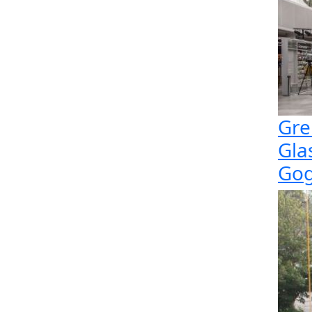
Gre
Gla
Go