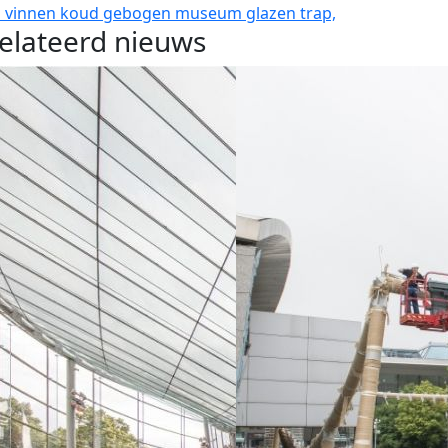
n vinnen
koud gebogen
museum glazen
trap,
elateerd nieuws