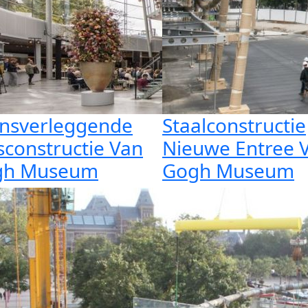
nsverleggende
Staalconstructie
sconstructie Van
Nieuwe Entree 
gh Museum
Gogh Museum