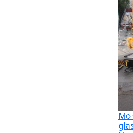
Mon
gla