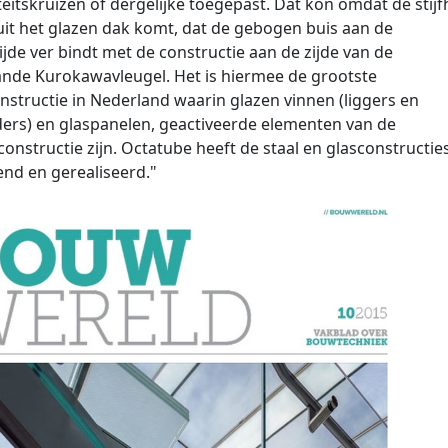
iteitskruizen of dergelijke toegepast. Dat kon omdat de stijf
uit het glazen dak komt, dat de gebogen buis aan de
ijde ver bindt met de constructie aan de zijde van de
nde Kurokawa­vleugel. Het is hiermee de grootste
nstructie in Nederland waarin glazen vinnen (liggers en
ers) en glaspanelen, geactiveerde elementen van de
onstructie zijn. Octatube heeft de staal­ en glasconstructie
nd en gerealiseerd."