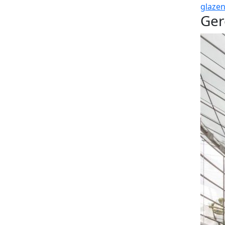
glaze
Ger