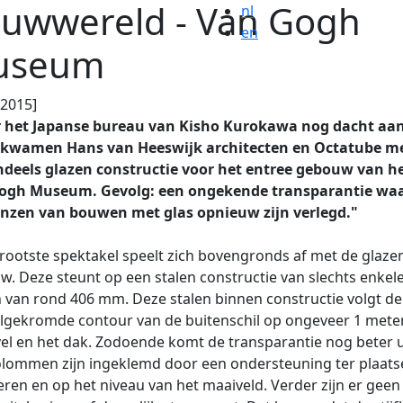
uwwereld - Van Gogh
nl
en
useum
.2015]
 het Japanse bureau van Kisho Kurokawa nog dacht aa
, kwamen Hans van Heeswijk archi­tecten en Octatube m
ndeels glazen constructie voor het entree gebouw van h
ogh Museum. Gevolg: een ongekende transparantie wa
enzen van bouwen met glas opnieuw zijn verlegd."
rootste spektakel speelt zich bovengronds af met de glaze
. Deze steunt op een stalen constructie van slechts enkel
 van rond 406 mm. Deze stalen binnen­ constructie volgt de
gekromde contour van de buitenschil op ongeveer 1 meter
el en het dak. Zodoende komt de transparantie nog beter u
lommen zijn ingeklemd door een ondersteuning ter plaats
eren en op het niveau van het maaiveld. Verder zijn er geen