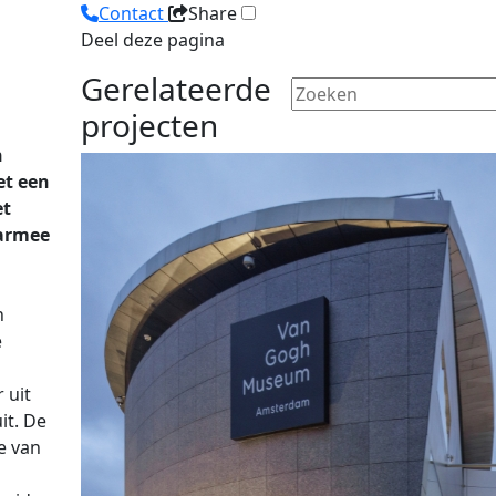
Contact
Share
Deel deze pagina
Gerelateerde
projecten
n
et een
et
armee
n
e
 uit
it. De
e van