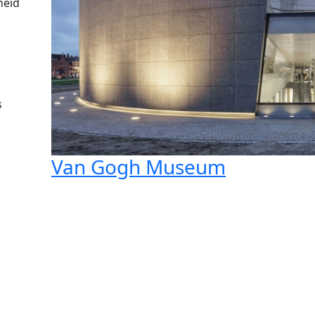
heid
s
Van Gogh Museum