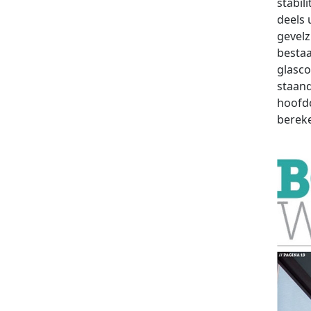
stabil
deels 
gevelz
bestaa
glasco
staand
hoofdc
bereke