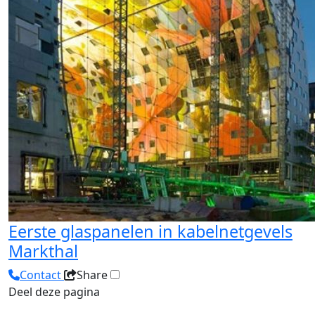
Eerste glaspanelen in kabelnetgevels
Markthal
Contact
Share
Deel deze pagina