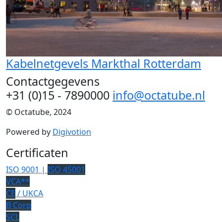
Kabelnetgevels Markthal Rotterdam
Contactgegevens
+31 (0)15 - 7890000
info@octatube.nl
© Octatube, 2024
Powered by
Digivotion
Certificaten
ISO 9001 |
ISO 45001
VCA**
CE
/ UKCA
B Corp
SCL