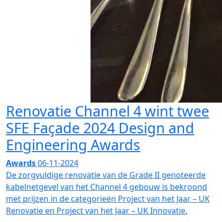
Renovatie Channel 4 wint twee
SFE Façade 2024 Design and
Engineering Awards
Awards
06-11-2024
De zorgvuldige renovatie van de Grade II genoteerde
kabelnetgevel van het Channel 4 gebouw is bekroond
met prijzen in de categorieën Project van het Jaar – UK
Renovatie en Project van het Jaar – UK Innovatie.