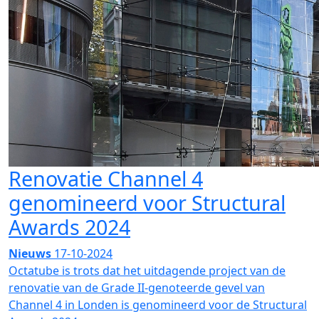
Renovatie Channel 4
genomineerd voor Structural
Awards 2024
Nieuws
17-10-2024
Octatube is trots dat het uitdagende project van de
renovatie van de Grade II-genoteerde gevel van
Channel 4 in Londen is genomineerd voor de Structural