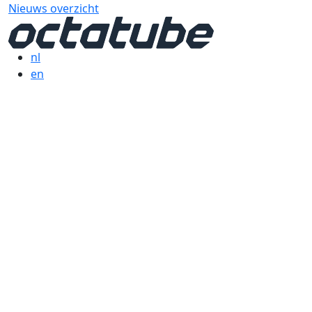
Nieuws overzicht
nl
en