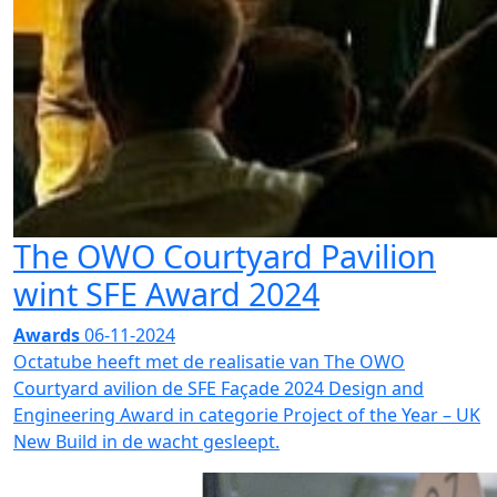
The OWO Courtyard Pavilion
wint SFE Award 2024
Awards
06-11-2024
Octatube heeft met de realisatie van The OWO
Courtyard avilion de SFE Façade 2024 Design and
Engineering Award in categorie Project of the Year – UK
New Build in de wacht gesleept.