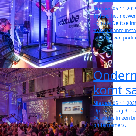
Nieuws
06-11-202
Tijdens het netwer
- zijn de Delftse 
transparante insta
letterlijk een podi
Ondern
komt s
Nieuws
05-11-202
Op maandag 3 nov
Octatube in een b
ondernemers.