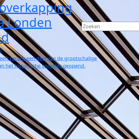
 overkapping
a Londen
nd
6
eft recent een deel van de grootschalige
an het historische complex geopend.