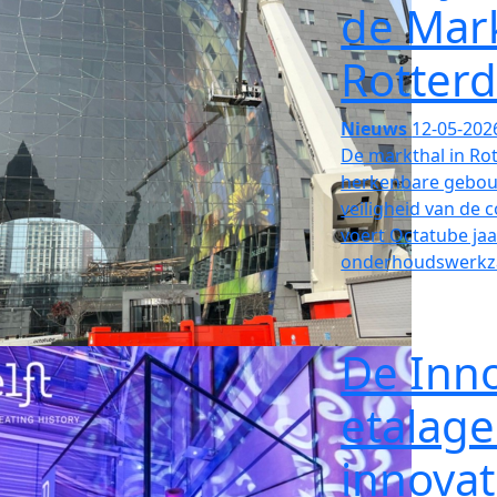
de Mar
Rotter
Nieuws
12-05-202
De markthal in Ro
herkenbare gebouw
veiligheid van de
voert Octatube jaar
onderhoudswerkz
De Inn
etalage
innovat