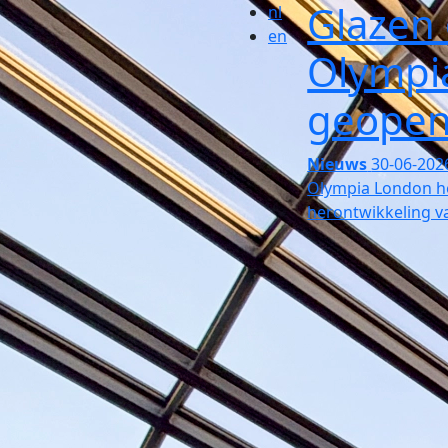
Glazen
nl
en
Olympi
geope
Nieuws
30-06-202
Olympia London he
herontwikkeling v