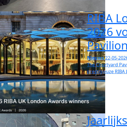
RIBA L
2026 v
Pavilio
Nieuws
22-05-202
The Courtyard Pav
prestigieuze RIBA
Jaarlij