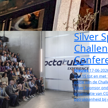
Silver 
Challen
Confer
Nieuws
17-06-202
Van 15 tot en met 
editie van de Chal
Silver Sponsor on
organisatie van C
betrokkenheid bij