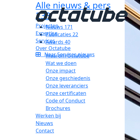
Alle nieuws & pers
233
Projecten
Nieuws
171
Expertise
Publicaties
22
Services
Awards
40
Over Octatube
Naar Services nieuws
Waarom Octatube
Wat we doen
Onze impact
Onze geschiedenis
Onze leveranciers
Onze certificaten
Code of Conduct
Brochures
Werken bij
Nieuws
Contact