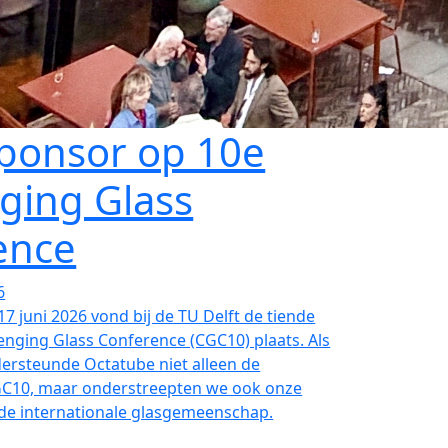
Sponsor op 10e
ging Glass
ence
6
17 juni 2026 vond bij de TU Delft de tiende
lenging Glass Conference (CGC10) plaats. Als
dersteunde Octatube niet alleen de
GC10, maar onderstreepten we ook onze
 de internationale glasgemeenschap.