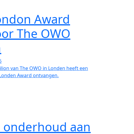
ondon Award
oor The OWO
n
6
ilion van The OWO in Londen heeft een
 Londen Award ontvangen.
ks onderhoud aan