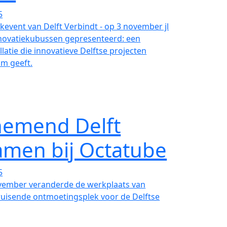
5
kevent van Delft Verbindt - op 3 november jl
Innovatiekubussen gepresenteerd: een
llatie die innovatieve Delftse projecten
um geeft.
emend Delft
amen bij Octatube
5
ember veranderde de werkplaats van
ruisende ontmoetingsplek voor de Delftse