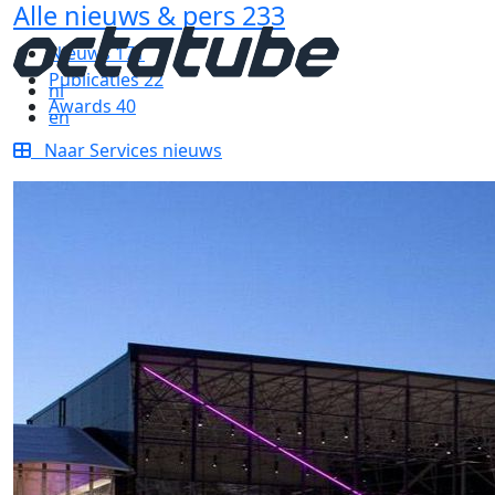
Alle nieuws & pers
233
Nieuws
171
Publicaties
22
nl
Awards
40
en
Naar Services nieuws