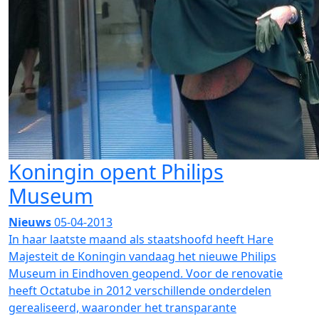
Koningin opent Philips
Museum
Nieuws
05-04-2013
In haar laatste maand als staatshoofd heeft Hare
Majesteit de Koningin vandaag het nieuwe Philips
Museum in Eindhoven geopend. Voor de renovatie
heeft Octatube in 2012 verschillende onderdelen
gerealiseerd, waaronder het transparante