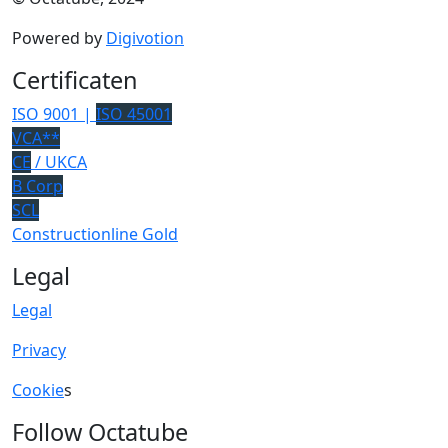
Powered by
Digivotion
Certificaten
ISO 9001 |
ISO 45001
VCA**
CE
/ UKCA
B Corp
SCL
Constructionline Gold
Legal
Legal
Privacy
Cookie
s
Follow Octatube