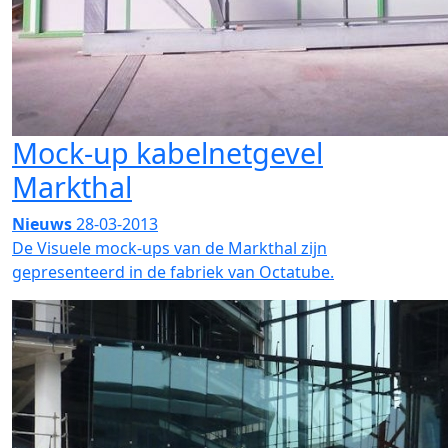
Mock-up kabelnetgevel
Markthal
Nieuws
28-03-2013
De Visuele mock-ups van de Markthal zijn
gepresenteerd in de fabriek van Octatube.