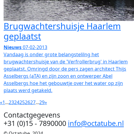
Brugwachtershuisje Haarlem
geplaatst
Nieuws
07-02-2013
Vandaag is onder grote belangstelilng het
brugwachtershuisje van de 'Verfrollerbrug' in Haarlem
geplaatst. Omringd door de pers zagen architect Thijs
Asselbergs (aTA) en zijn zoon en ontwerper Abel
Asselbergs hoe het gebouwtje over het water op zijn
plaats werd getakeld.
«
1
...
23
24
25
26
27
...
29
»
Contactgegevens
+31 (0)15 - 7890000
info@octatube.nl
© Octatube, 2024