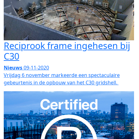
Reciprook frame ingehesen bij
C30
Nieuws
09-11-2020
Vrijdag 6 november markeerde een spectaculaire
gebeurtenis in de opbouw van het C30 gridshell.