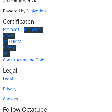
© Octatube, 2024
Powered by
Digivotion
Certificaten
ISO 9001 |
ISO 45001
VCA**
CE
/ UKCA
B Corp
SCL
Constructionline Gold
Legal
Legal
Privacy
Cookie
s
Follow Octatube