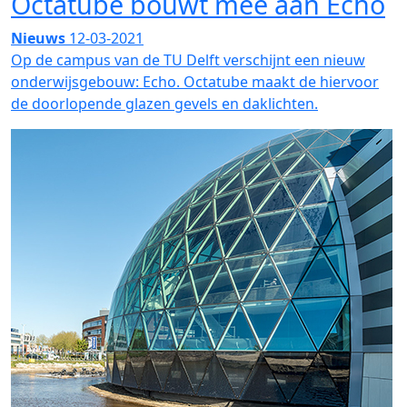
Octatube bouwt mee aan Echo
Nieuws
12-03-2021
Op de campus van de TU Delft verschijnt een nieuw
onderwijsgebouw: Echo. Octatube maakt de hiervoor
de doorlopende glazen gevels en daklichten.