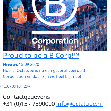
Proud to be a B Corp!™
Nieuws
15-09-2020
Hoera! Octatube is nu een gecertificeerde B
Corporation en daar zijn we heel blij mee!
«
1
...
6
7
8
9
10
...
29
»
Contactgegevens
+31 (0)15 - 7890000
info@octatube.nl