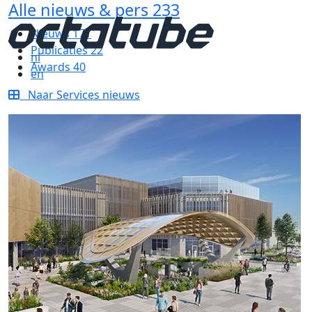
Alle nieuws & pers
233
Nieuws
171
Publicaties
22
nl
Awards
40
en
Naar Services nieuws