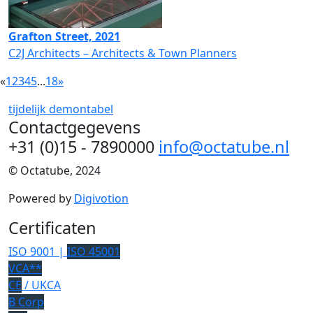
Grafton Street, 2021
C2J Architects – Architects & Town Planners
«
1
2
3
4
5
...
18
»
tijdelijk
demontabel
Contactgegevens
+31 (0)15 - 7890000
info@octatube.nl
© Octatube, 2024
Powered by
Digivotion
Certificaten
ISO 9001 |
ISO 45001
VCA**
CE
/ UKCA
B Corp