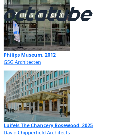
nl
en
Philips Museum, 2012
GSG Architecten
Luifels The Chancery Rosewood, 2025
David Chipperfield Architects