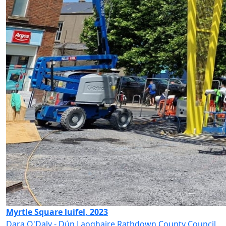
Myrtle Square luifel, 2023
Dara O'Daly - Dún Laoghaire Rathdown County Council