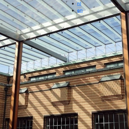
nl
en