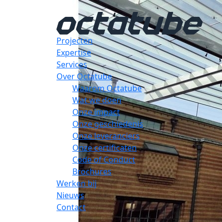
Projecten
Expertise
Services
Over Octatube
Waarom Octatube
Wat we doen
Onze impact
Onze geschiedenis
Onze leveranciers
Onze certificaten
Code of Conduct
Brochures
Werken bij
Nieuws
Contact