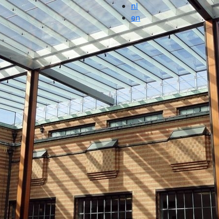
nl
en