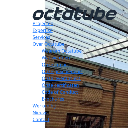
Projecten
Expertise
Services
Over Octatube
Waarom Octatube
Wat we doen
Onze impact
Onze geschiedenis
Onze leveranciers
Onze certificaten
Code of Conduct
Brochures
Werken bij
Nieuws
Contact