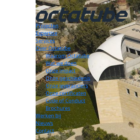
Projecten
Expertise
Services
Over Octatube
Waarom Octatube
Wat we doen
Onze impact
Onze geschiedenis
Onze leveranciers
Onze certificaten
Code of Conduct
Brochures
Werken bij
Nieuws
Contact