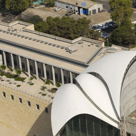
nl
en