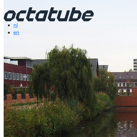
nl
en