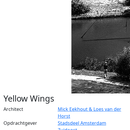
Yellow Wings
Architect
Mick Eekhout & Loes van der
Horst
Opdrachtgever
Stadsdeel Amsterdam