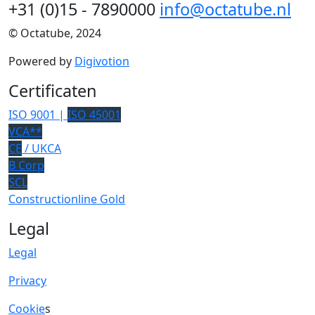
+31 (0)15 - 7890000
info@octatube.nl
© Octatube, 2024
Powered by
Digivotion
Certificaten
ISO 9001 |
ISO 45001
VCA**
CE
/ UKCA
B Corp
SCL
Constructionline Gold
Legal
Legal
Privacy
Cookie
s