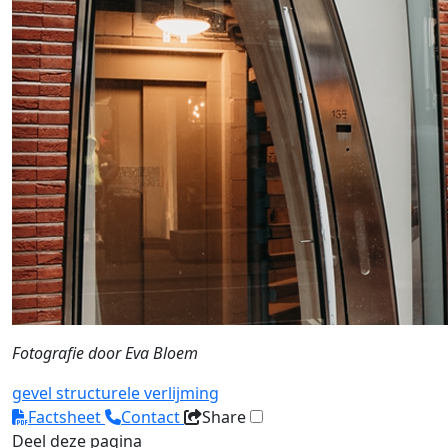
Fotografie door Eva Bloem
gevel
structurele verlijming
Factsheet
Contact
Share
Deel deze pagina