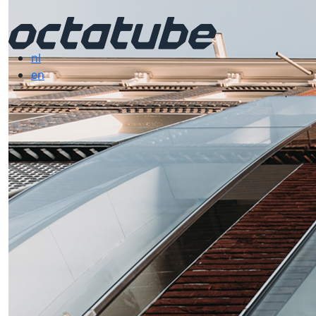
nl
en