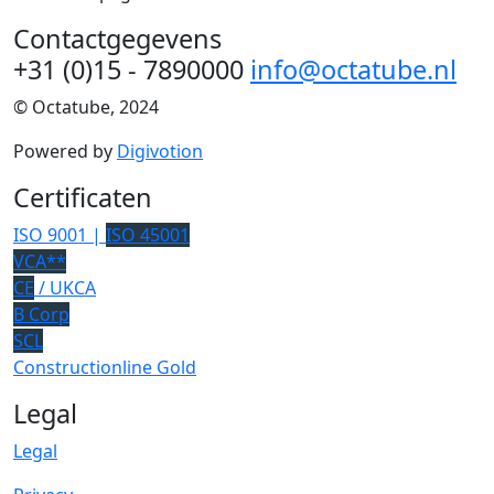
Contactgegevens
+31 (0)15 - 7890000
info@octatube.nl
© Octatube, 2024
Powered by
Digivotion
Certificaten
ISO 9001 |
ISO 45001
VCA**
CE
/ UKCA
B Corp
SCL
Constructionline Gold
Legal
Legal