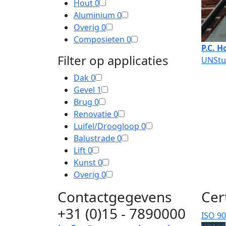
Hout
0
Aluminium
0
Overig
0
Composieten
0
P.C. H
Filter op applicaties
UNStu
Dak
0
Gevel
1
Brug
0
Renovatie
0
Luifel/Droogloop
0
Balustrade
0
Lift
0
Kunst
0
Overig
0
Contactgegevens
Cer
+31 (0)15 - 7890000
ISO 9