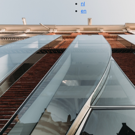
nl
en