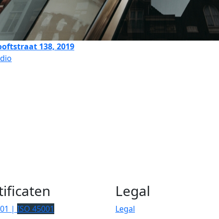
ooftstraat 138, 2019
dio
tificaten
Legal
001 |
ISO 45001
Legal