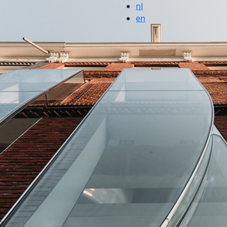
nl
en