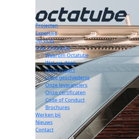
Projecten
Expertise
Services
Over Octatube
Waarom Octatube
Wat we doen
Onze impact
Onze geschiedenis
Onze leveranciers
Onze certificaten
Code of Conduct
Brochures
Werken bij
Nieuws
Contact