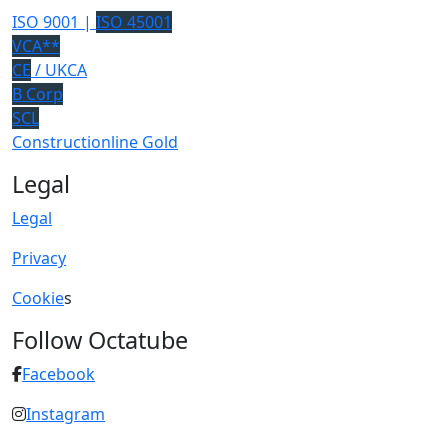
ISO 9001 |
ISO 45001
VCA**
CE
/ UKCA
B Corp
SCL
Constructionline Gold
Legal
Legal
Privacy
Cookie
s
Follow Octatube
Facebook
Instagram