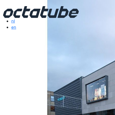
nl
en